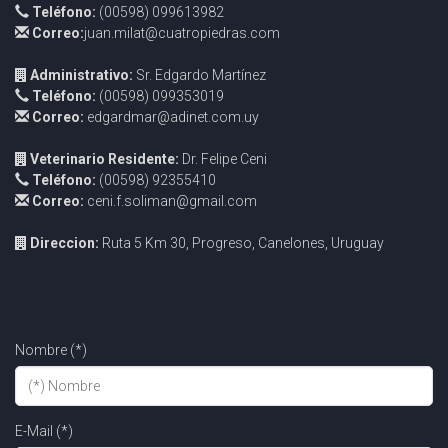
Teléfono:
(00598) 099613982
Correo:
juan.milat@cuatropiedras.com
Administrativo:
Sr. Edgardo Martínez
Teléfono:
(00598) 099353019
Correo:
edgardmar@adinet.com.uy
Veterinario Residente:
Dr. Felipe Ceni
Teléfono:
(00598) 92355410
Correo:
ceni.f.soliman@gmail.com
Direccion:
Ruta 5 Km 30, Progreso, Canelones, Uruguay
Nombre (*)
E-Mail (*)