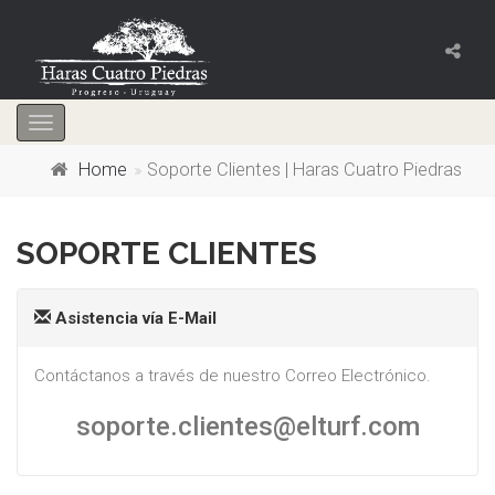
Toggle
navigation
Home
Soporte Clientes | Haras Cuatro Piedras
SOPORTE CLIENTES
Asistencia vía E-Mail
Contáctanos a través de nuestro Correo Electrónico.
soporte.clientes@elturf.com