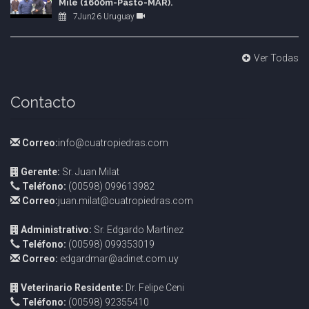
Mile (1600m-Pasto-MAR).
7Jun26 Uruguay
Ver Todas
Contacto
Correo:
info@cuatropiedras.com
Gerente:
Sr. Juan Milat
Teléfono:
(00598) 099613982
Correo:
juan.milat@cuatropiedras.com
Administrativo:
Sr. Edgardo Martínez
Teléfono:
(00598) 099353019
Correo:
edgardmar@adinet.com.uy
Veterinario Residente:
Dr. Felipe Ceni
Teléfono:
(00598) 92355410