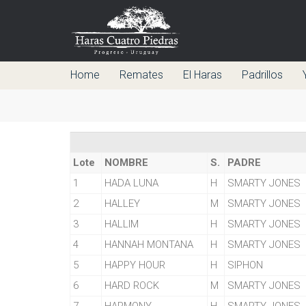
Home
Remates
El Haras
Padrillos
Lote
NOMBRE
S.
PADRE
1
HADA LUNA
H
SMARTY JONES
2
HALLEY
M
SMARTY JONES
3
HALLIM
H
SMARTY JONES
4
HANNAH MONTANA
H
SMARTY JONES
5
HAPPY HOUR
H
SIPHON
6
HARD ROCK
M
SMARTY JONES