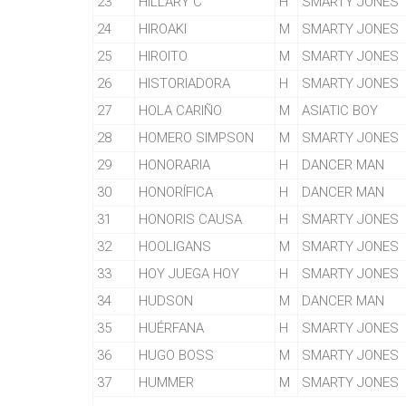
23
HILLARY C
H
SMARTY JONES
24
HIROAKI
M
SMARTY JONES
25
HIROITO
M
SMARTY JONES
26
HISTORIADORA
H
SMARTY JONES
27
HOLA CARIÑO
M
ASIATIC BOY
28
HOMERO SIMPSON
M
SMARTY JONES
29
HONORARIA
H
DANCER MAN
30
HONORÍFICA
H
DANCER MAN
31
HONORIS CAUSA
H
SMARTY JONES
32
HOOLIGANS
M
SMARTY JONES
33
HOY JUEGA HOY
H
SMARTY JONES
34
HUDSON
M
DANCER MAN
35
HUÉRFANA
H
SMARTY JONES
36
HUGO BOSS
M
SMARTY JONES
37
HUMMER
M
SMARTY JONES