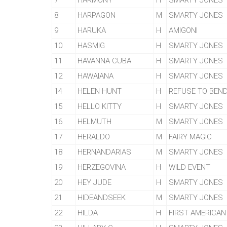
7
HARMONY
H
SMARTY JONES
8
HARPAGON
M
SMARTY JONES
9
HARUKA
H
AMIGONI
10
HASMIG
H
SMARTY JONES
11
HAVANNA CUBA
H
SMARTY JONES
12
HAWAIANA
H
SMARTY JONES
14
HELEN HUNT
H
REFUSE TO BEN
15
HELLO KITTY
H
SMARTY JONES
16
HELMUTH
M
SMARTY JONES
17
HERALDO
M
FAIRY MAGIC
18
HERNANDARIAS
M
SMARTY JONES
19
HERZEGOVINA
H
WILD EVENT
20
HEY JUDE
H
SMARTY JONES
21
HIDEANDSEEK
M
SMARTY JONES
22
HILDA
H
FIRST AMERICAN