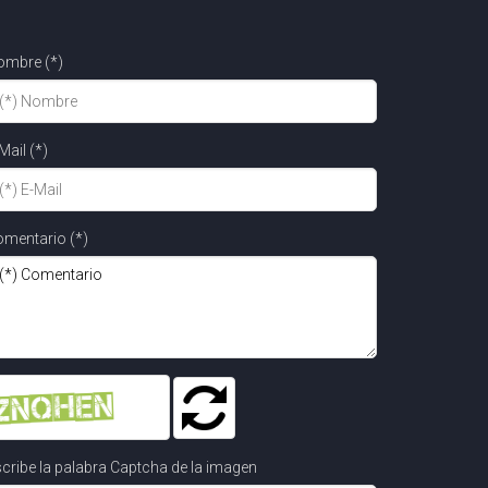
ombre (*)
Mail (*)
mentario (*)
cribe la palabra Captcha de la imagen