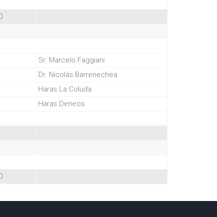
0
Sr. Marcelo Faggiani
Dr. Nicolás Barrenechea
Haras La Coluda
Haras Deneos
0