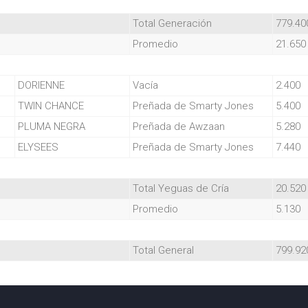
Total Generación
779.40
Promedio
21.650
DORIENNE
Vacía
2.400
TWIN CHANCE
Preñada de Smarty Jones
5.400
PLUMA NEGRA
Preñada de Awzaan
5.280
ELYSEES
Preñada de Smarty Jones
7.440
Total Yeguas de Cría
20.520
Promedio
5.130
Total General
799.92