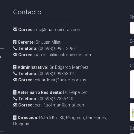
Contacto
N
l
Correo:
info@cuatropiedras.com
E-
Gerente:
Sr. Juan Milat
Teléfono:
(00598) 099613982
Correo:
juan.milat@cuatropiedras.com
p
Co
Administrativo:
Sr. Edgardo Martínez
Teléfono:
(00598) 099353019
Correo:
edgardmar@adinet.com.uy
Veterinario Residente:
Dr. Felipe Ceni
Teléfono:
(00598) 92355410
Correo:
ceni.f.soliman@gmail.com
Direccion:
Ruta 5 Km 30, Progreso, Canelones,
Uruguay
Es