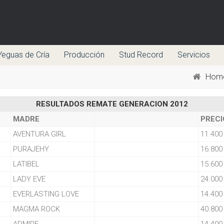
Yeguas de Cría
Producción
Stud Record
Servicios
Hom
RESULTADOS REMATE GENERACION 2012
MADRE
PRECI
AVENTURA GIRL
11.400
PURAJEHY
16.800
LATIBEL
15.600
LADY EVE
24.000
EVERLASTING LOVE
14.400
MAGMA ROCK
40.800