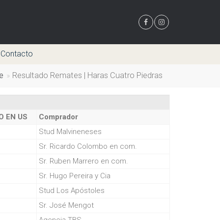
Contacto
e
Resultado Remates | Haras Cuatro Piedras
O EN US
Comprador
Stud Malvineneses
Sr. Ricardo Colombo en com.
Sr. Ruben Marrero en com.
Sr. Hugo Pereira y Cia
Stud Los Apóstoles
Sr. José Mengot