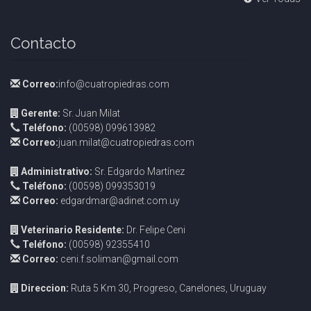
Contacto
Correo:
info@cuatropiedras.com
Gerente:
Sr. Juan Milat
Teléfono:
(00598) 099613982
Correo:
juan.milat@cuatropiedras.com
Administrativo:
Sr. Edgardo Martínez
Teléfono:
(00598) 099353019
Correo:
edgardmar@adinet.com.uy
Veterinario Residente:
Dr. Felipe Ceni
Teléfono:
(00598) 92355410
Correo:
ceni.f.soliman@gmail.com
Direccion:
Ruta 5 Km 30, Progreso, Canelones, Uruguay