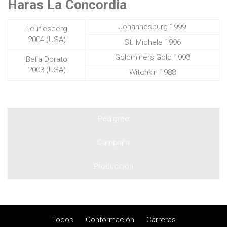
Haras La Concordia
Johannesburg 1999
Teuflesberg
2004 (USA)
St. Michele 1996
Goldminers Gold 1993
Bella Dorato
2003 (USA)
Witchkin 1988
Pedigree
Campaña
Producción
Todos
Conformación
Carreras