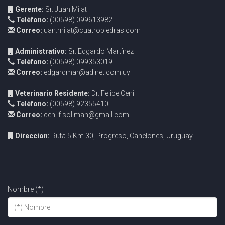
Gerente:
Sr. Juan Milat
Teléfono:
(00598) 099613982
Correo:
juan.milat@cuatropiedras.com
Administrativo:
Sr. Edgardo Martínez
Teléfono:
(00598) 099353019
Correo:
edgardmar@adinet.com.uy
Veterinario Residente:
Dr. Felipe Ceni
Teléfono:
(00598) 92355410
Correo:
ceni.f.soliman@gmail.com
Direccion:
Ruta 5 Km 30, Progreso, Canelones, Uruguay
Nombre (*)